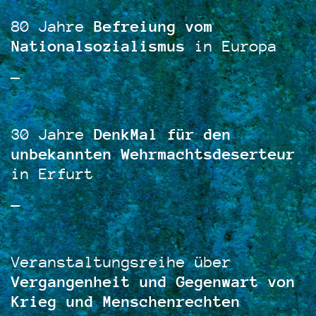
Zum
Inhalt
80 Jahre
Befreiung vom
springen
Nationalsozialismus
in Europa
—
30 Jahre
DenkMal für den
unbekannten Wehrmachtsdeserteur
in Erfurt
—
Veranstaltungsreihe über
Vergangenheit und Gegenwart von
Krieg und Menschenrechten