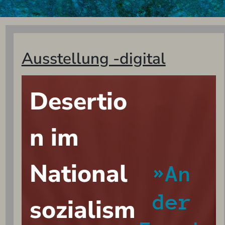
Ausstellung -digital
Desertio
n im
National
»An
der
sozialism