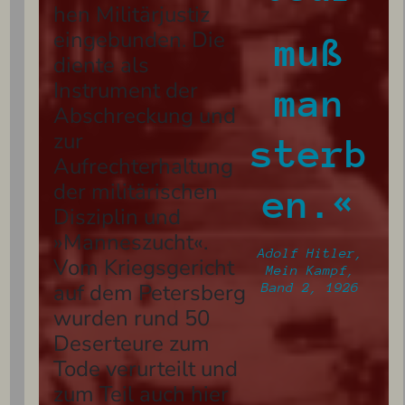
hen Militärjustiz
eingebunden. Die
muß
diente als
Instrument der
man
Abschreckung und
zur
sterb
Aufrechterhaltung
der militärischen
en.«
Disziplin und
»Manneszucht«.
Adolf Hitler,
Vom Kriegsgericht
Mein Kampf,
auf dem Petersberg
Band 2, 1926
wurden rund 50
Deserteure zum
Tode verurteilt und
zum Teil auch hier