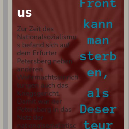
Front
us
kann
Zur Zeit des
Nationalsozialismu
man
s befand sich auf
dem Erfurter
sterb
Petersberg neben
anderen
en,
Wehrmachtseinrich
tungen auch das
als
Kriegsgericht.
Damit war der
Deser
Petersberg in das
Netz der
teur
nationalsozialistisc