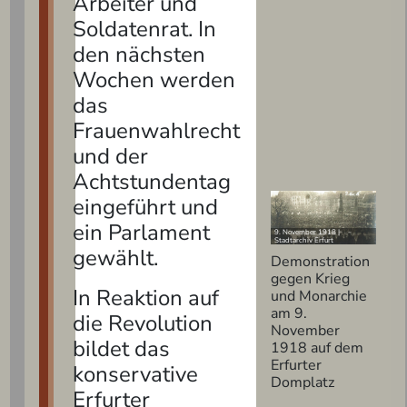
Arbeiter und
Soldatenrat. In
den nächsten
Wochen werden
das
Frauenwahlrecht
und der
Achtstundentag
eingeführt und
ein Parlament
9. November 1918 |
Stadtarchiv Erfurt
gewählt.
Demonstration
gegen Krieg
In Reaktion auf
und Monarchie
am 9.
die Revolution
November
bildet das
1918 auf dem
Erfurter
konservative
Domplatz
Erfurter