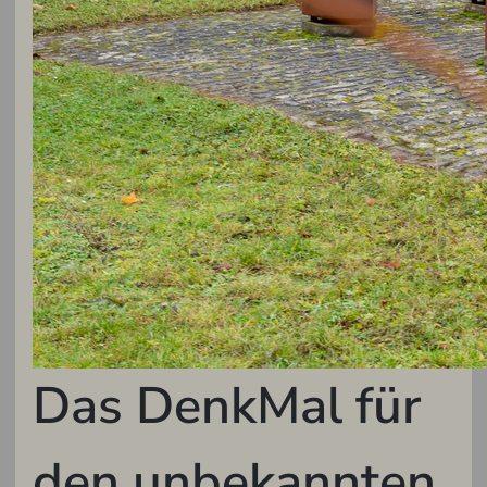
Das DenkMal für
den unbekannten